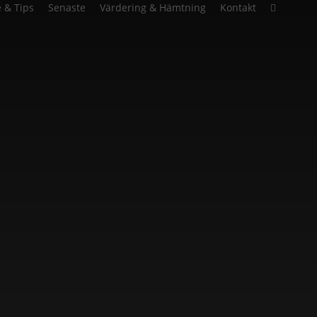
facebook
yout
 & Tips
Senaste
Värdering & Hämtning
Kontakt
line
an du sälja din bil