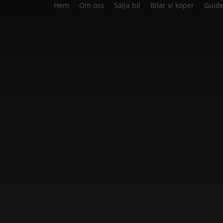
Hem
Om oss
Sälja bil
Bilar vi köper
Guide
onbilar snabbt on
köparen Skåne ett smart val.
snabbt, enkelt och utan krångel. Oavsett var du bor i Skåne k
gt prisförslag och en säker affär från start till mål.