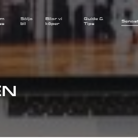
m
Sälja
Bilar vi
Guide &
Senas
ss
bil
köper
Tips
EN