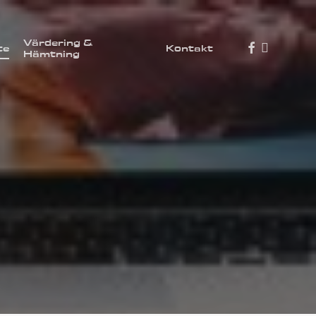
Värdering &
facebook
youtube
te
Kontakt
Hämtning