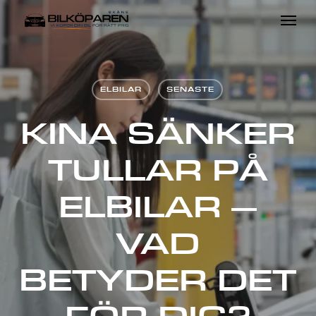
Skip
Menu
to
main
content
ELBILAR
SENASTE
KINA SÄNKER
TULLAR PÅ
ELBILAR –
VAD
BETYDER DET